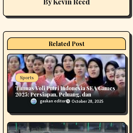
By
Kevin Reed
g
a
t
i
Related Post
o
n
Sports
Timnas Voli Putri Indonesia SEA Games
2025: Persiapan, Peluang, dan
Tantangan Menuju Emas
gaskan editor
October 28, 2025