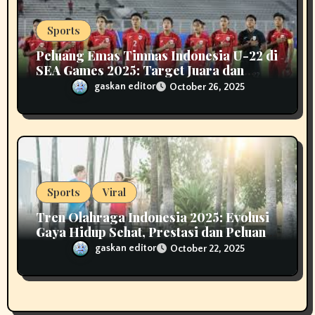
Sports
Peluang Emas Timnas Indonesia U-22 di
SEA Games 2025: Target Juara dan
Tantangan Besar
gaskan editor
October 26, 2025
Sports
Viral
Tren Olahraga Indonesia 2025: Evolusi
Gaya Hidup Sehat, Prestasi dan Peluang
Industri Fitness
gaskan editor
October 22, 2025