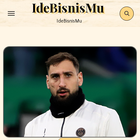
IdeBisnisMu
Skip
to
IdeBisnisMu
content