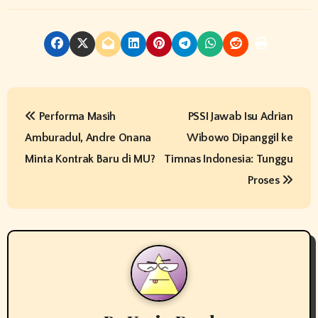
P
Performa Masih
PSSI Jawab Isu Adrian
o
Amburadul, Andre Onana
Wibowo Dipanggil ke
s
Minta Kontrak Baru di MU?
Timnas Indonesia: Tunggu
t
Proses
n
a
v
i