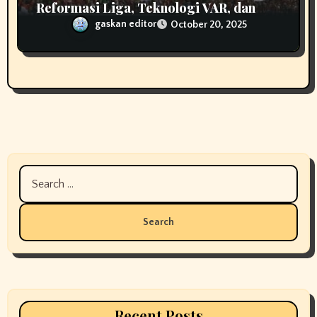
Reformasi Liga, Teknologi VAR, dan
Harapan ke Piala Asia
gaskan editor
October 20, 2025
Search
for:
Recent Posts