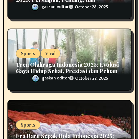
Tantangan Menuju Emas
gaskan editor
October 28, 2025
Sports
Viral
Tren Olahraga Indonesia 2025: Evolusi
Gaya Hidup Sehat, Prestasi dan Peluang
Industri Fitness
gaskan editor
October 22, 2025
Sports
Era Baru Sepak Bola Indonesia 2025: