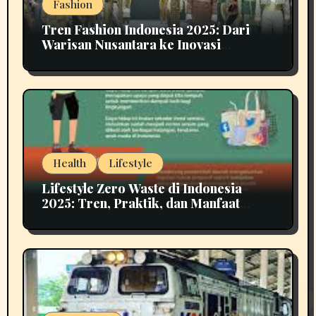
Fashion
Tren Fashion Indonesia 2025: Dari
Warisan Nusantara ke Inovasi
Berkelanjutan
Health
Lifestyle
Lifestyle Zero Waste di Indonesia
2025: Tren, Praktik, dan Manfaat
untuk Masa Depan