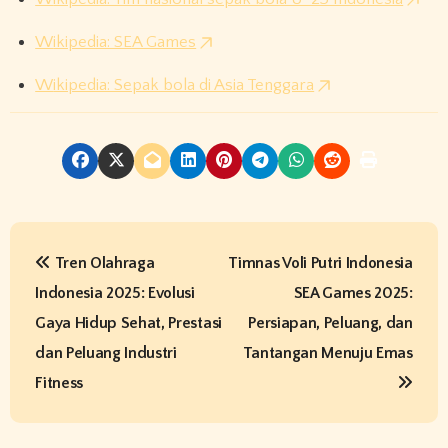
Wikipedia: SEA Games
Wikipedia: Sepak bola di Asia Tenggara
P
Tren Olahraga
Timnas Voli Putri Indonesia
o
Indonesia 2025: Evolusi
SEA Games 2025:
s
Gaya Hidup Sehat, Prestasi
Persiapan, Peluang, dan
t
dan Peluang Industri
Tantangan Menuju Emas
Fitness
n
a