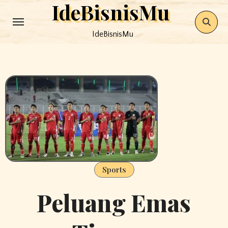
IdeBisnisMu
Skip
to
IdeBisnisMu
content
Sports
Peluang Emas