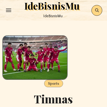
IdeBisnisMu
Skip
to
IdeBisnisMu
content
Sports
Timnas