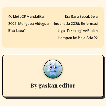
P
MotoGP Mandalika
Era Baru Sepak Bola
o
2025: Mengapa Aldeguer
Indonesia 2025: Reformasi
s
Bisa Juara?
Liga, Teknologi VAR, dan
t
Harapan ke Piala Asia
n
a
v
i
By
gaskan editor
g
a