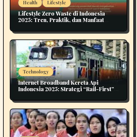
Health
Lifestyle
Lifestyle Zero Waste di Indonesia
2025: Tren, Praktik, dan Manfaat
untuk Masa Depan
Technology
Internet Broadband Kereta Api
Indonesia 2025: Strategi “Rail-First”
untuk Konektivitas Nasional