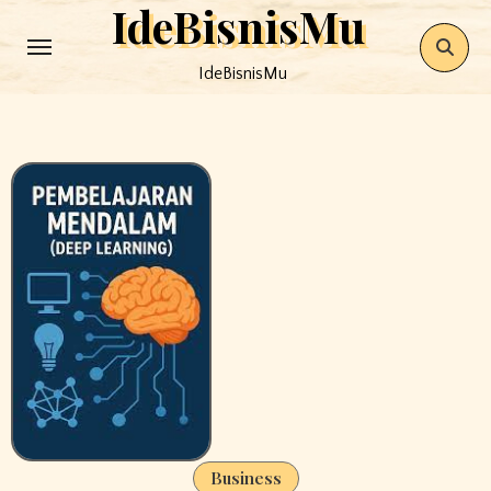
IdeBisnisMu
Skip
to
IdeBisnisMu
content
Business