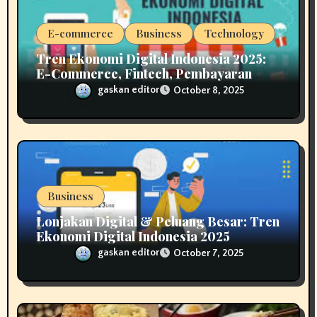
E-commerce
Business
Technology
Tren Ekonomi Digital Indonesia 2025:
E-Commerce, Fintech, Pembayaran
Real Time & Social Commerce
gaskan editor
October 8, 2025
Business
Lonjakan Digital & Peluang Besar: Tren
Ekonomi Digital Indonesia 2025
gaskan editor
October 7, 2025