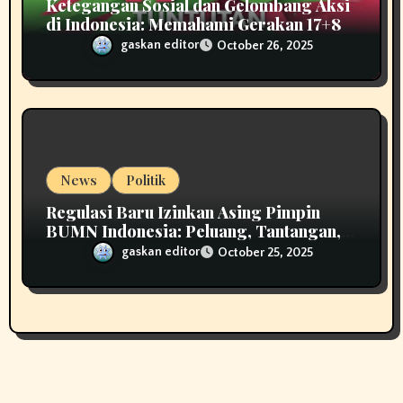
Ketegangan Sosial dan Gelombang Aksi
di Indonesia: Memahami Gerakan 17+8
Tuntutan Rakyat
gaskan editor
October 26, 2025
News
Politik
Regulasi Baru Izinkan Asing Pimpin
BUMN Indonesia: Peluang, Tantangan,
dan Implikasinya
gaskan editor
October 25, 2025