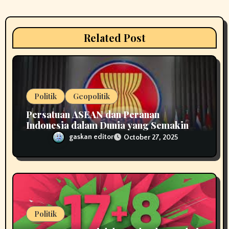
t
i
Related Post
o
n
Politik
Geopolitik
Persatuan ASEAN dan Peranan
Indonesia dalam Dunia yang Semakin
Terfragmentasi
gaskan editor
October 27, 2025
Politik