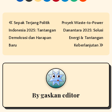
P
Sepak Terjang Politik
Proyek Waste-to-Power
o
Indonesia 2025: Tantangan
Danantara 2025: Solusi
s
Demokrasi dan Harapan
Energi & Tantangan
t
Baru
Keberlanjutan
n
a
v
i
By
gaskan editor
g
a