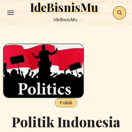
IdeBisnisMu
Skip
to
IdeBisnisMu
content
Politik
Politik Indonesia