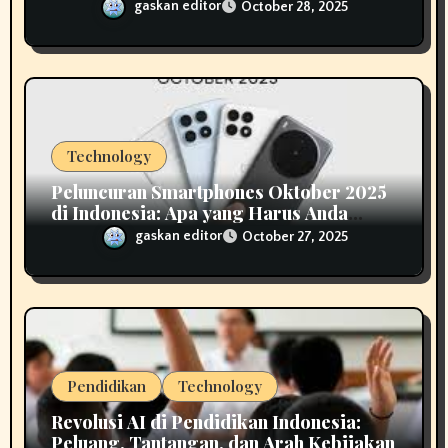
untuk Konektivitas Nasional
gaskan editor
October 28, 2025
Technology
Peluncuran Smartphones Oktober 2025
di Indonesia: Apa yang Harus Anda
Ketahui
gaskan editor
October 27, 2025
Pendidikan
Technology
Revolusi AI di Pendidikan Indonesia:
Peluang, Tantangan, dan Arah Kebijakan