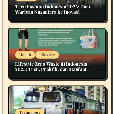
Tren Fashion Indonesia 2025: Dari
Warisan Nusantara ke Inovasi
Berkelanjutan
Health
Lifestyle
Lifestyle Zero Waste di Indonesia
2025: Tren, Praktik, dan Manfaat
untuk Masa Depan
Technology