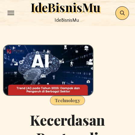
IdeBisnisMu
Skip
to
IdeBisnisMu
content
Technology
Kecerdasan