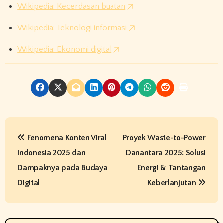
Wikipedia: Kecerdasan buatan
Wikipedia: Teknologi informasi
Wikipedia: Ekonomi digital
P
Fenomena Konten Viral
Proyek Waste-to-Power
o
Indonesia 2025 dan
Danantara 2025: Solusi
s
Dampaknya pada Budaya
Energi & Tantangan
t
Digital
Keberlanjutan
n