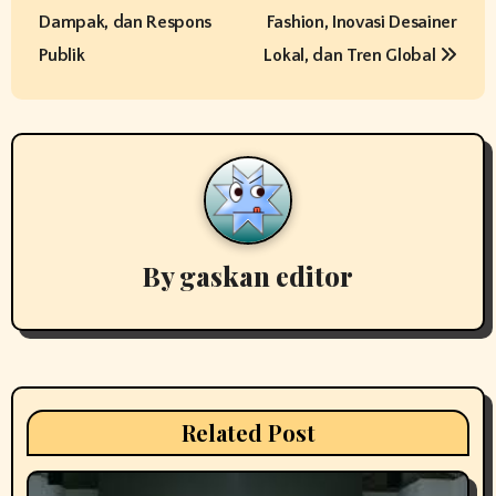
s
Dampak, dan Respons
Fashion, Inovasi Desainer
t
Publik
Lokal, dan Tren Global
n
a
v
i
By
gaskan editor
g
a
t
i
Related Post
o