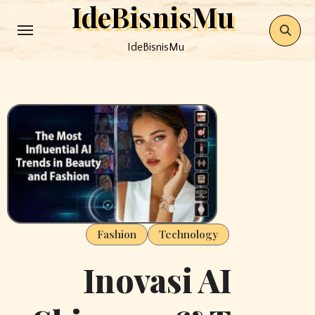
IdeBisnisMu
Skip
to
IdeBisnisMu
content
Fashion
Technology
Inovasi AI